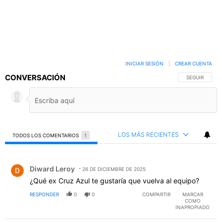
INICIAR SESIÓN
|
CREAR CUENTA
CONVERSACIÓN
SIGA ESTA C
SEGUIR
LOS MÁS RECIENTES
TODOS LOS COMENTARIOS
1
Todos los comentarios
Comentario de Diward Leroy.
Diward Leroy
26 DE DICIEMBRE DE 2025
¿Qué ex Cruz Azul te gustaría que vuelva al equipo?
RESPONDER
0
0
COMPARTIR
MARCAR
COMO
INAPROPIADO