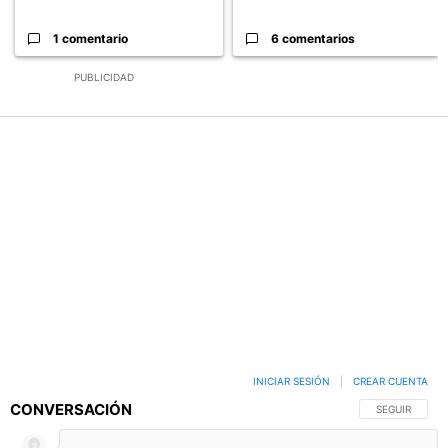
1 comentario
6 comentarios
PUBLICIDAD
INICIAR SESIÓN
|
CREAR CUENTA
CONVERSACIÓN
SIGA ESTA C
SEGUIR