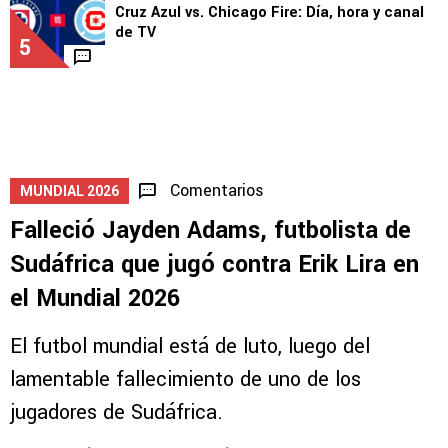
Leagues Cup?
4
1
LEAGUES CUP
Cruz Azul vs. Chicago Fire: Día, hora y canal
de TV
5
Comentarios
MUNDIAL 2026
Falleció Jayden Adams, futbolista de
Sudáfrica que jugó contra Erik Lira en
el Mundial 2026
El futbol mundial está de luto, luego del