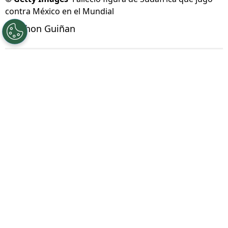
©
Getty Images
Falleció figura de Sudáfrica que jugó
contra México en el Mundial
Por
Jhon Guiñan
Síguenos en Google
Jayden Adams
, mediocampista que tuvo
participación con Sudáfrica en la fase de
grupos del
Mundial 2026
,
falleció este sábado
11 de julio a los 25 años de
edad según dio a
conocer el ministro de Deportes de su país.