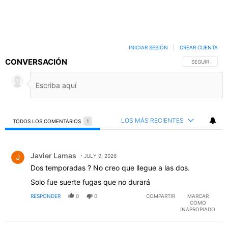
INICIAR SESIÓN
|
CREAR CUENTA
CONVERSACIÓN
SIGA ESTA C
SEGUIR
LOS MÁS RECIENTES
TODOS LOS COMENTARIOS
1
Todos los comentarios
Comentario de Javier Lamas.
Javier Lamas
JULY 9, 2026
Dos temporadas ? No creo que llegue a las dos.
Solo fue suerte fugas que no durará
RESPONDER
0
0
COMPARTIR
MARCAR
COMO
INAPROPIADO