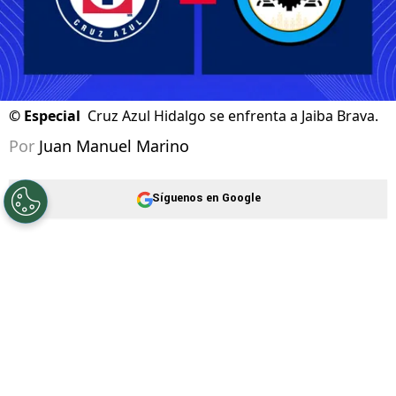
©
Especial
Cruz Azul Hidalgo se enfrenta a Jaiba Brava.
Por
Juan Manuel Marino
Síguenos en Google
Cruz Azul Hidalgo
sigue su camino en el
Torneo Apertura 2026
de la
Liga de Expansión
MX
. El equipo dirigido por Esteban Landazábal
buscará la primera victoria de su regreso al
certamen ante el
Club Jaiba Brava, por la