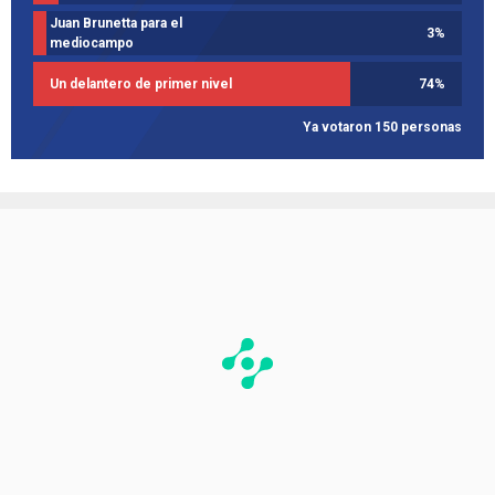
Juan Brunetta para el
3
%
mediocampo
Un delantero de primer nivel
74
%
Ya votaron 150 personas