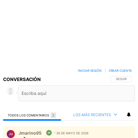
INICIAR SESIÓN
|
CREAR CUENTA
CONVERSACIÓN
SIGA ESTA C
SEGUIR
LOS MÁS RECIENTES
TODOS LOS COMENTARIOS
2
Todos los comentarios
Comentario de Jmarino95.
Jmarino95
M
26 DE MAYO DE 2026
JM