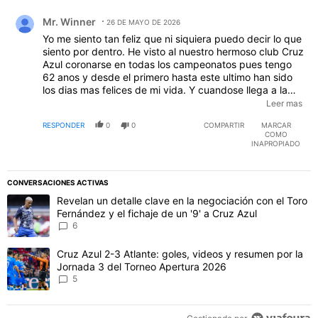
Comentario de Mr. Winner.
Mr. Winner
26 DE MAYO DE 2026
Yo me siento tan feliz que ni siquiera puedo decir lo que
siento por dentro. He visto al nuestro hermoso club Cruz
Azul coronarse en todas los campeonatos pues tengo
62 anos y desde el primero hasta este ultimo han sido
los dias mas felices de mi vida. Y cuandose llega a la
edad que tengo y haber visto lo que ya he visto (y
Leer mas
sufrido)...., Ahora lo disfruto mas y de una manera mas
RESPONDER
0
0
COMPARTIR
MARCAR
sincera y mesurada sin dejar de lado esa que siempre
COMO
tendre prendida por dentro esa llama de amor hacia
INAPROPIADO
nuestro club. Somos CAMPEONES Azules! Somos
CAMPEONES!!!
CONVERSACIONES ACTIVAS
Este listado muestra los artículos con más comentarios en los último
Un artículo de tendencia con el título "Revelan un detalle clave en 
Revelan un detalle clave en la negociación con el Toro
Fernández y el fichaje de un '9' a Cruz Azul
6
Un artículo de tendencia con el título "Cruz Azul 2-3 Atlante: gol
Cruz Azul 2-3 Atlante: goles, videos y resumen por la
Jornada 3 del Torneo Apertura 2026
5