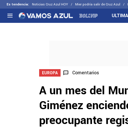
Es tendencia
:
Noticias Cruz Azul HOY
Mier podría salir de Cruz Azul
ULTIMA
NACIONAL
FUERA DE LA LIGA
LOS OTR
Liga MX
Concachampions
Futbol F
Apertura 2026
Leagues Cup
Fuerzas 
Más noticias
EX Cruz Azul
Cruz Azul
Selección Mexicana
Comentarios
EUROPA
A un mes del Mun
Giménez enciend
preocupante regi