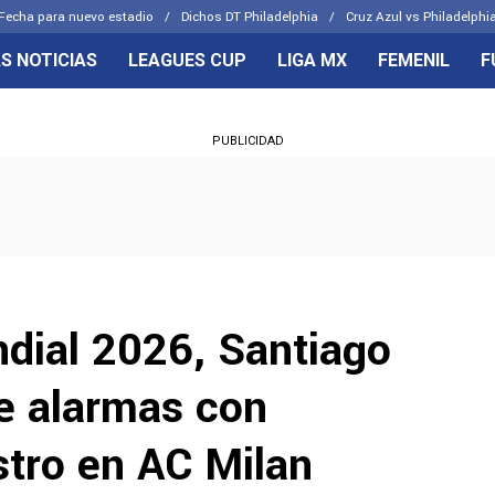
Fecha para nuevo estadio
Dichos DT Philadelphia
Cruz Azul vs Philadelphia
S NOTICIAS
LEAGUES CUP
LIGA MX
FEMENIL
F
OS FRENTES
CELESTES
PUBLICIDAD
emenil
Joel Huiqui
Básicas
Erik Lira
 Hidalgo
Charly Rodríguez
dial 2026, Santiago
e alarmas con
stro en AC Milan