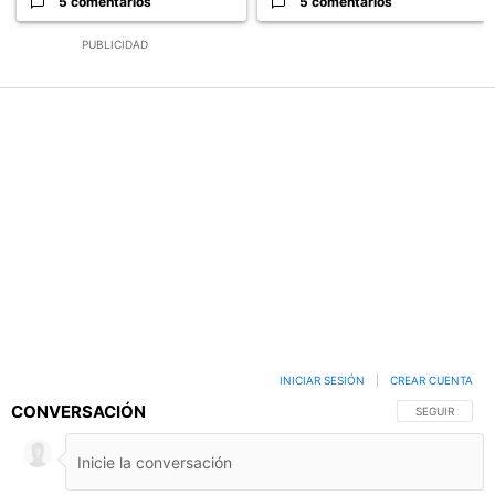
5 comentarios
5 comentarios
PUBLICIDAD
INICIAR SESIÓN
|
CREAR CUENTA
CONVERSACIÓN
SIGA ESTA C
SEGUIR