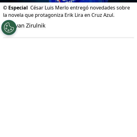
©
Especial
César Luis Merlo entregó novedades sobre
la novela que protagoniza Erik Lira en Cruz Azul.
Por
Ivan Zirulnik
Síguenos en Google
En medio de la intensidad de la Leagues Cup y
con Cruz Azul enfocado en competir, una
historia paralela sigue acaparando reflectores:
el futuro de
Erik Lira
. El capitán cementero
vive semanas decisivas, entre ofertas