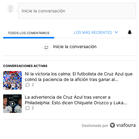
LOS MÁS RECIENTES
TODOS LOS COMENTARIOS
Todos los comentarios
Inicie la conversación
PUBLICIDAD
CONVERSACIONES ACTIVAS
Este listado muestra los artículos con más comentarios en los último
Un artículo de tendencia con el título "Ni la victoria los calma: El 
Ni la victoria los calma: El futbolista de Cruz Azul que
colmó la paciencia de la afición tras ganar al
Philadelphia
2
Un artículo de tendencia con el título "La advertencia de Cruz Azu
La advertencia de Cruz Azul tras vencer a
Philadelphia: Esto dicen Chiquete Orozco y Luka
Romero
2