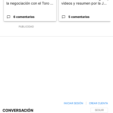
la negociación con el Toro ...
videos y resumen por la J...
6 comentarios
5 comentarios
PUBLICIDAD
INICIAR SESIÓN
|
CREAR CUENTA
CONVERSACIÓN
SIGA ESTA C
SEGUIR