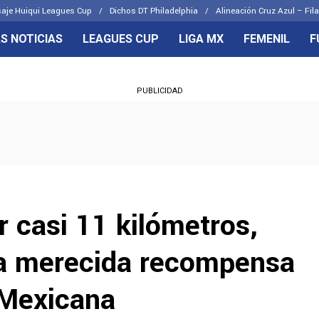
aje Huiqui Leagues Cup
Dichos DT Philadelphia
Alineación Cruz Azul – Fila
S NOTICIAS
LEAGUES CUP
LIGA MX
FEMENIL
F
OS FRENTES
CELESTES
PUBLICIDAD
emenil
Joel Huiqui
Básicas
Erik Lira
 Hidalgo
Charly Rodríguez
 casi 11 kilómetros,
una merecida recompensa
 Mexicana