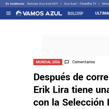
Es tendencia
:
Noticias Cruz Azul HOY
Cruz Azul – Filadelfia TV
Mens
ULTIMA
NACIONAL
FUERA DE LA LIGA
LOS OTR
Liga MX
Concachampions
Futbol F
Apertura 2026
Leagues Cup
Fuerzas 
Más noticias
EX Cruz Azul
Cruz Azul
Selección Mexicana
Comentarios
MUNDIAL 2026
Después de correr
Erik Lira tiene 
con la Selección