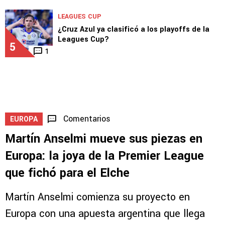
LEAGUES CUP
Huiqui reveló novedades de Rotondi y del
futuro de Lira en Cruz Azul
4
LEAGUES CUP
¿Cruz Azul ya clasificó a los playoffs de la
Leagues Cup?
5
1
Comentarios
EUROPA
Martín Anselmi mueve sus piezas en
Europa: la joya de la Premier League
que fichó para el Elche