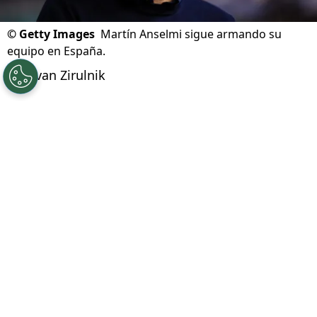
©
Getty Images
Martín Anselmi sigue armando su
equipo en España.
Por
Ivan Zirulnik
Síguenos en Google
Martín Anselmi
vuelve a tener un desafío en el
futbol europeo
. Después de su turbulenta
salida de
Cruz Azul
y su fallido paso por el
FC
Porto
, el entrenador argentino
comenzó una