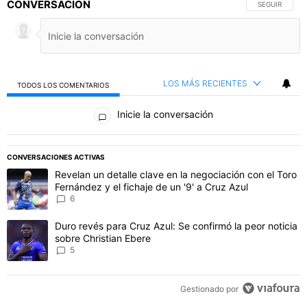
CONVERSACIÓN
SIGA ESTA C
SEGUIR
LOS MÁS RECIENTES
TODOS LOS COMENTARIOS
Todos los comentarios
Inicie la conversación
PUBLICIDAD
CONVERSACIONES ACTIVAS
Este listado muestra los artículos con más comentarios en los último
Un artículo de tendencia con el título "Revelan un detalle clave en 
Revelan un detalle clave en la negociación con el Toro
Fernández y el fichaje de un '9' a Cruz Azul
6
Un artículo de tendencia con el título "Duro revés para Cruz Azul: 
Duro revés para Cruz Azul: Se confirmó la peor noticia
sobre Christian Ebere