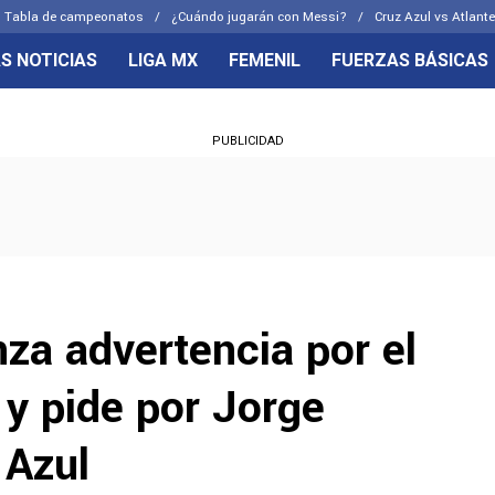
Tabla de campeonatos
¿Cuándo jugarán con Messi?
Cruz Azul vs Atlante
S NOTICIAS
LIGA MX
FEMENIL
FUERZAS BÁSICAS
OS FRENTES
CELESTES
PUBLICIDAD
emenil
Joel Huiqui
Básicas
Erik Lira
 Hidalgo
Charly Rodríguez
nza advertencia por el
 y pide por Jorge
 Azul