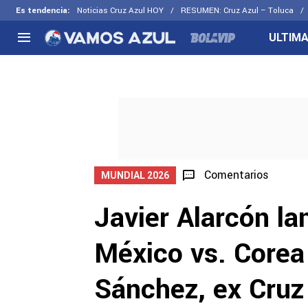
Es tendencia
:
Noticias Cruz Azul HOY
RESUMEN: Cruz Azul – Toluca
ULTIMA
NACIONAL
FUERA DE LA LIGA
LOS OTR
Liga MX
Concachampions
Futbol F
Apertura 2026
Leagues Cup
Fuerzas 
Más noticias
EX Cruz Azul
Cruz Azul
Selección Mexicana
Comentarios
MUNDIAL 2026
Javier Alarcón la
México vs. Corea
Sánchez, ex Cruz