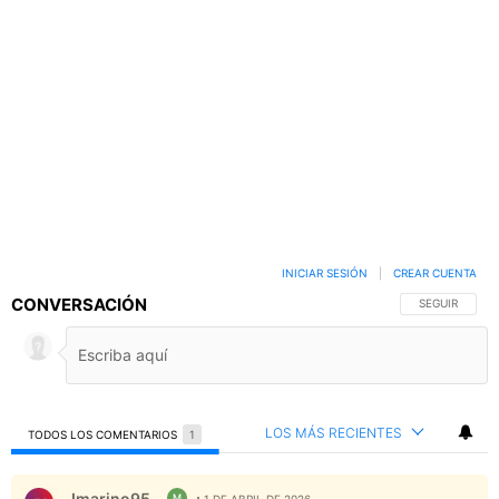
INICIAR SESIÓN
|
CREAR CUENTA
CONVERSACIÓN
SIGA ESTA C
SEGUIR
LOS MÁS RECIENTES
TODOS LOS COMENTARIOS
1
Todos los comentarios
Comentario de Jmarino95.
Jmarino95
M
1 DE ABRIL DE 2026