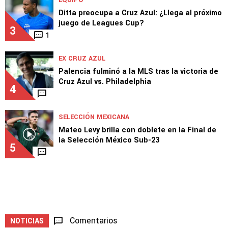
Novedades sobre la salida de Erik Lira de
Cruz Azul
2
1
EQUIPO
Ditta preocupa a Cruz Azul: ¿Llega al próximo
juego de Leagues Cup?
3
1
EX CRUZ AZUL
Palencia fulminó a la MLS tras la victoria de
Cruz Azul vs. Philadelphia
4
SELECCIÓN MEXICANA
Mateo Levy brilla con doblete en la Final de
la Selección México Sub-23
5