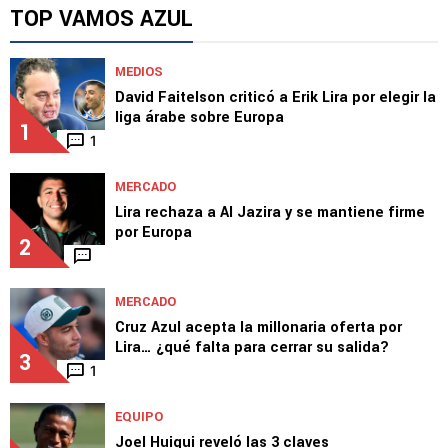
Cruz Azul lo quiso fichar, pero ahora daría el
salto a Europa
TOP VAMOS AZUL
MEDIOS
David Faitelson criticó a Erik Lira por elegir la
liga árabe sobre Europa
1
1
MERCADO
Lira rechaza a Al Jazira y se mantiene firme
por Europa
2
MERCADO
Cruz Azul acepta la millonaria oferta por
Lira… ¿qué falta para cerrar su salida?