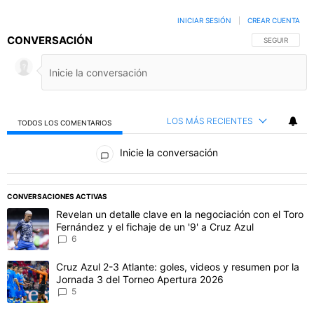
INICIAR SESIÓN
|
CREAR CUENTA
CONVERSACIÓN
SIGA ESTA C
SEGUIR
LOS MÁS RECIENTES
TODOS LOS COMENTARIOS
Todos los comentarios
Inicie la conversación
PUBLICIDAD
CONVERSACIONES ACTIVAS
Este listado muestra los artículos con más comentarios en los último
Un artículo de tendencia con el título "Revelan un detalle clave en 
Revelan un detalle clave en la negociación con el Toro
Fernández y el fichaje de un '9' a Cruz Azul
6