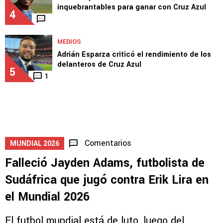
3
1
EQUIPO
Joel Huiqui reveló las 3 claves
inquebrantables para ganar con Cruz Azul
4
MEDIOS
Adrián Esparza criticó el rendimiento de los
delanteros de Cruz Azul
5
1
Comentarios
MUNDIAL 2026
Falleció Jayden Adams, futbolista de