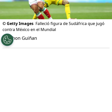
©
Getty Images
Falleció figura de Sudáfrica que jugó
contra México en el Mundial
Por
Jhon Guiñan
Síguenos en Google
Jayden Adams
, mediocampista que tuvo
participación con Sudáfrica en la fase de