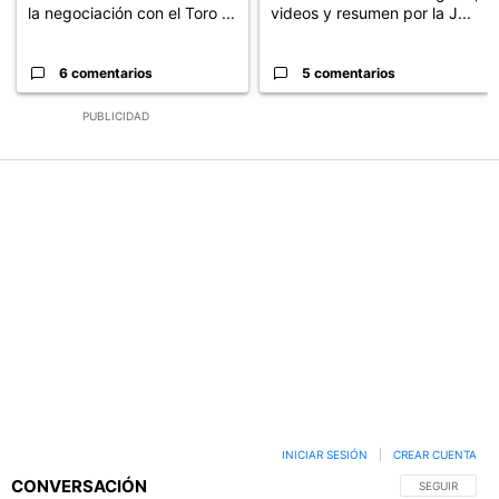
la negociación con el Toro ...
videos y resumen por la J...
6 comentarios
5 comentarios
PUBLICIDAD
INICIAR SESIÓN
|
CREAR CUENTA
CONVERSACIÓN
SIGA ESTA C
SEGUIR