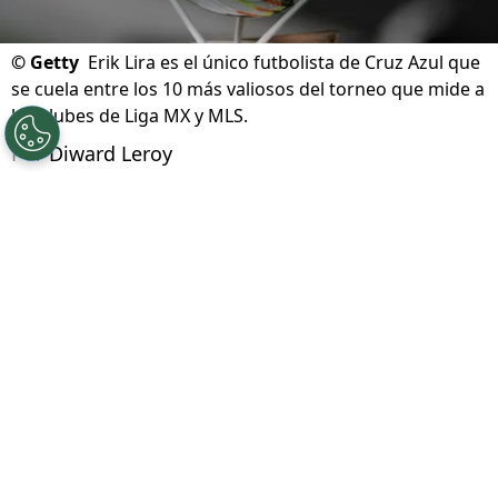
©
Getty
Erik Lira es el único futbolista de Cruz Azul que
se cuela entre los 10 más valiosos del torneo que mide a
los clubes de Liga MX y MLS.
Por
Diward Leroy
Síguenos en Google
Cruz Azul debuta este jueves 6 de agosto en
la Leagues Cup 2026 cuando se mida al
Phipadelphia Union
desde el
Subaru Park
a
partir de las 18:00 (hora local). Los
cementeros parten como uno de los principales
candidatos al título en este certamen que