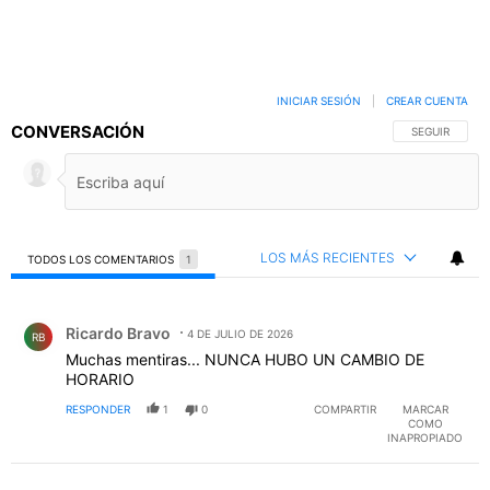
INICIAR SESIÓN
|
CREAR CUENTA
CONVERSACIÓN
SIGA ESTA C
SEGUIR
LOS MÁS RECIENTES
TODOS LOS COMENTARIOS
1
Todos los comentarios
Comentario de Ricardo Bravo.
Ricardo Bravo
4 DE JULIO DE 2026
RB
Muchas mentiras... NUNCA HUBO UN CAMBIO DE
HORARIO
RESPONDER
1
0
COMPARTIR
MARCAR
COMO
INAPROPIADO