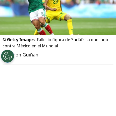
©
Getty Images
Falleció figura de Sudáfrica que jugó
contra México en el Mundial
Por
Jhon Guiñan
Síguenos en Google
Jayden Adams
, mediocampista que tuvo
participación con Sudáfrica en la fase de
grupos del
Mundial 2026
,
falleció este sábado