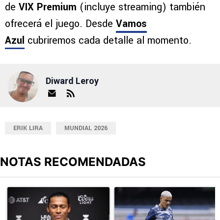
de
VIX Premium
(incluye streaming) también
ofrecerá el juego. Desde
Vamos
Azul
cubriremos cada detalle al momento.
Diward Leroy
ERIK LIRA
MUNDIAL 2026
NOTAS RECOMENDADAS
Este listado muestra los artículos con más comentarios en los últimos
Un artículo de tendencia con el título "Joel Huiqui ya piensa en N
Un artículo de tendencia con el t