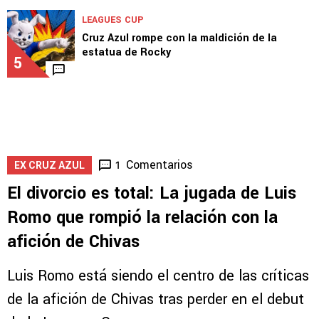
LEAGUES CUP
Joel Huiqui analizó el triunfo de Cruz Azul
ante Philadelphia Union
4
LEAGUES CUP
Cruz Azul rompe con la maldición de la
estatua de Rocky
5
Comentarios
1
EX CRUZ AZUL
El divorcio es total: La jugada de Luis
Romo que rompió la relación con la
afición de Chivas