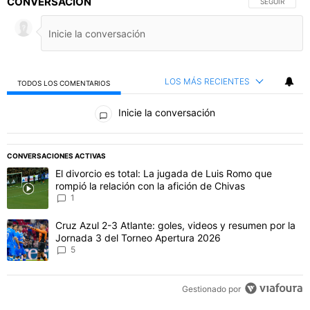
CONVERSACIÓN
SIGA ESTA C
SEGUIR
LOS MÁS RECIENTES
TODOS LOS COMENTARIOS
Todos los comentarios
Inicie la conversación
PUBLICIDAD
CONVERSACIONES ACTIVAS
Este listado muestra los artículos con más comentarios en los último
Un artículo de tendencia con el título "El divorcio es total: La jug
El divorcio es total: La jugada de Luis Romo que
rompió la relación con la afición de Chivas
1
Un artículo de tendencia con el título "Cruz Azul 2-3 Atlante: gol
Cruz Azul 2-3 Atlante: goles, videos y resumen por la
Jornada 3 del Torneo Apertura 2026