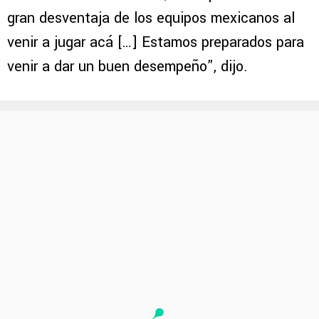
cancha, nosotros venimos de viajar 5 horas
ayer
, vamos a jugar en un torneo donde no
estamos acostumbrados, creo que esa es la
gran desventaja de los equipos mexicanos al
venir a jugar acá […] Estamos preparados para
venir a dar un buen desempeño”, dijo.