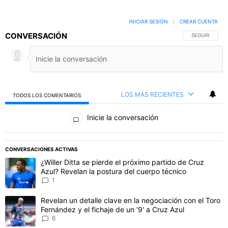
INICIAR SESIÓN
|
CREAR CUENTA
CONVERSACIÓN
SIGA ESTA C
SEGUIR
LOS MÁS RECIENTES
TODOS LOS COMENTARIOS
Todos los comentarios
Inicie la conversación
PUBLICIDAD
CONVERSACIONES ACTIVAS
Este listado muestra los artículos con más comentarios en los último
Un artículo de tendencia con el título "¿Willer Ditta se pierde el 
¿Willer Ditta se pierde el próximo partido de Cruz
Azul? Revelan la postura del cuerpo técnico
1