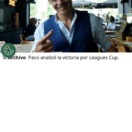
©
Archivo
Paco analizó la victoria por Leagues Cup.
Por
Sebastian Buenaventura
Síguenos en Google