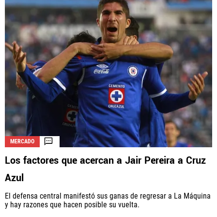
QUIENES SOMOS
|
STAFF
|
CONTACTO
Este portal es una sección especial del portal Bolavip.com
con información destinada a los fans del Club.
Esta sección no tiene relación alguna con el Club. Para visitar
el sitio oficial
haz click aquí
Términos y Condiciones
Políticas de Privacidad
Política Editorial
Ad Choices
MERCADO
Los factores que acercan a Jair Pereira a Cruz
Vamos Azul, al igual que Futbol Sites, es una
Azul
compañía perteneciente a Better Collective. Todos
los derechos reservados.
El defensa central manifestó sus ganas de regresar a La Máquina
y hay razones que hacen posible su vuelta.