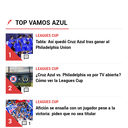
TOP VAMOS AZUL
La aceptación de una de las ofertas presentadas en esta página
puede dar lugar a un pago a
Vamos Azul
. Este pago puede influir en
LEAGUES CUP
cómo y dónde aparecen los operadores de juego en la página y en el
Tabla: Así quedó Cruz Azul tras ganar al
orden en que aparecen, pero no influye en nuestras evaluaciones.
Philadelphia Union
1
LEAGUES CUP
¿Cruz Azul vs. Philadelphia va por TV abierta?
Cómo ver la Leagues Cup
2
LEAGUES CUP
Afición se ensaña con un jugador pese a la
victoria: piden que no sea titular
3
1