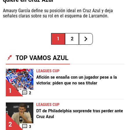
Amaury García define su posición ideal en Cruz Azul y deja
señales claras sobre su rol en el esquema de Larcamón.
1
2
TOP VAMOS AZUL
LEAGUES CUP
Afición se ensaña con un jugador pese a la
victoria: piden que no sea titular
1
2
LEAGUES CUP
DT de Philadelphia sorprende tras perder ante
Cruz Azul
2
3