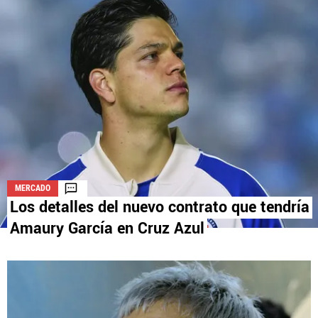
La aceptación de una de las ofertas presentadas en esta página
puede dar lugar a un pago a
Vamos Azul
. Este pago puede influir en
cómo y dónde aparecen los operadores de juego en la página y en el
orden en que aparecen, pero no influye en nuestras evaluaciones.
MERCADO
Los detalles del nuevo contrato que tendría
Amaury García en Cruz Azul