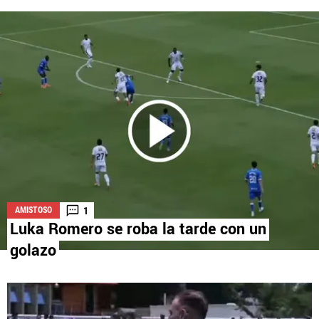
La aceptación de una de las ofertas presentadas en esta página
puede dar lugar a un pago a
Vamos Azul
. Este pago puede influir en
cómo y dónde aparecen los operadores de juego en la página y en el
orden en que aparecen, pero no influye en nuestras evaluaciones.
1
AMISTOSO
Luka Romero se roba la tarde con un
golazo