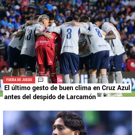
La aceptación de una de las ofertas presentadas en esta página
puede dar lugar a un pago a
Vamos Azul
. Este pago puede influir en
cómo y dónde aparecen los operadores de juego en la página y en el
orden en que aparecen, pero no influye en nuestras evaluaciones.
FUERA DE JUEGO
El último gesto de buen clima en Cruz Azul
antes del despido de Larcamón