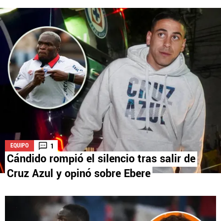
La aceptación de una de las ofertas presentadas en esta página
puede dar lugar a un pago a
Vamos Azul
. Este pago puede influir en
cómo y dónde aparecen los operadores de juego en la página y en el
orden en que aparecen, pero no influye en nuestras evaluaciones.
1
EQUIPO
Cándido rompió el silencio tras salir de
Cruz Azul y opinó sobre Ebere