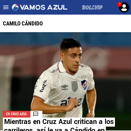
?
Es tendencia
:
Noticias Cruz Azul HOY
Cruz Azul – Filadelfia TV
CAMILO CÁNDIDO
ULTIMAS NOTICIAS
LEAGUES CUP
LIGA MX
FEMENIL
FUERZAS BÁSICAS
MERCADO DE FICHAJES
EX CRUZ AZUL
OPINIÓN
Mientras en Cruz Azul critican a los
carrileros, así le va a Cándido en