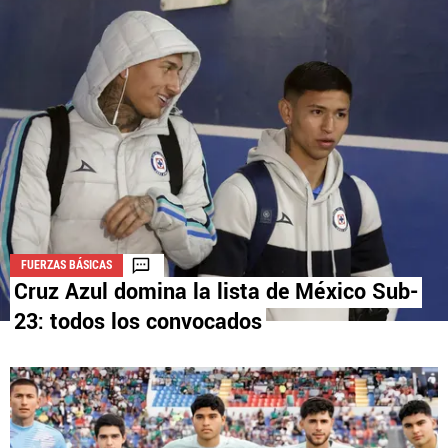
La aceptación de una de las ofertas presentadas en esta página
puede dar lugar a un pago a
Vamos Azul
. Este pago puede influir en
cómo y dónde aparecen los operadores de juego en la página y en el
orden en que aparecen, pero no influye en nuestras evaluaciones.
FUERZAS BÁSICAS
Cruz Azul domina la lista de México Sub-
23: todos los convocados