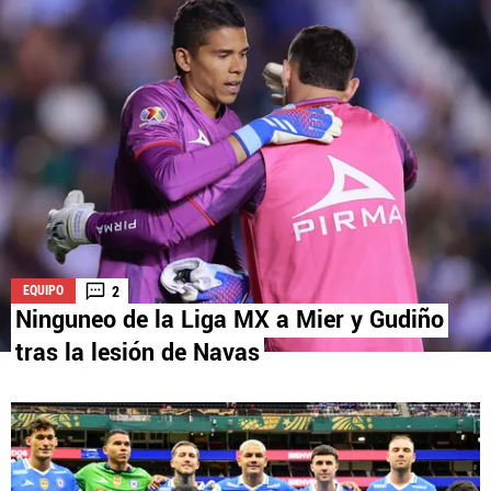
La aceptación de una de las ofertas presentadas en esta página
puede dar lugar a un pago a
Vamos Azul
. Este pago puede influir en
cómo y dónde aparecen los operadores de juego en la página y en el
orden en que aparecen, pero no influye en nuestras evaluaciones.
2
EQUIPO
Ninguneo de la Liga MX a Mier y Gudiño
tras la lesión de Navas