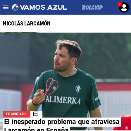
?
Es tendencia
:
Noticias Cruz Azul HOY
Cruz Azul – Filadelfia TV
NICOLÁS LARCAMÓN
ULTIMAS NOTICIAS
LEAGUES CUP
LIGA MX
FEMENIL
FUERZAS BÁSICAS
MERCADO DE FICHAJES
EX CRUZ AZUL
OPINIÓN
El inesperado problema que atraviesa
Larcamón en España