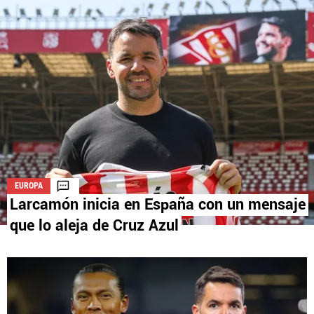
La aceptación de una de las ofertas presentadas en esta página
puede dar lugar a un pago a
Vamos Azul
. Este pago puede influir en
cómo y dónde aparecen los operadores de juego en la página y en el
orden en que aparecen, pero no influye en nuestras evaluaciones.
EUROPA
Larcamón inicia en España con un mensaje
que lo aleja de Cruz Azul