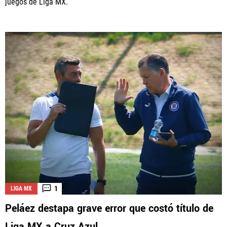
juegos de Liga MX.
1
LIGA MX
Peláez destapa grave error que costó título de
Liga MX a Cruz Azul