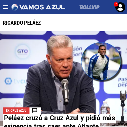
?
Es tendencia
:
Noticias Cruz Azul HOY
Cruz Azul – Filadelfia TV
RICARDO PELÁEZ
ULTIMAS NOTICIAS
LEAGUES CUP
LIGA MX
FEMENIL
FUERZAS BÁSICAS
MERCADO DE FICHAJES
EX CRUZ AZUL
OPINIÓN
Peláez cruzó a Cruz Azul y pidió más
exigencia tras caer ante Atlante