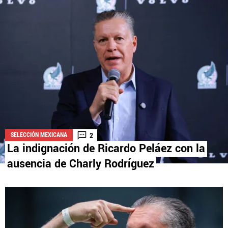
La aceptación de una de las ofertas presentadas en esta página
puede dar lugar a un pago a
Vamos Azul
. Este pago puede influir en
cómo y dónde aparecen los operadores de juego en la página y en el
orden en que aparecen, pero no influye en nuestras evaluaciones.
2
SELECCIÓN MEXICANA
La indignación de Ricardo Peláez con la
ausencia de Charly Rodríguez