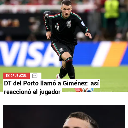
La aceptación de una de las ofertas presentadas en esta página
puede dar lugar a un pago a
Vamos Azul
. Este pago puede influir en
cómo y dónde aparecen los operadores de juego en la página y en el
orden en que aparecen, pero no influye en nuestras evaluaciones.
EX CRUZ AZUL
DT del Porto llamó a Giménez: así
reaccionó el jugador