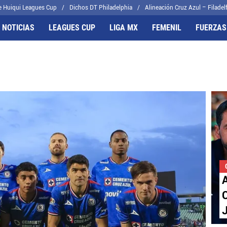
e Huiqui Leagues Cup
Dichos DT Philadelphia
Alineación Cruz Azul – Filadelf
 NOTICIAS
LEAGUES CUP
LIGA MX
FEMENIL
FUERZAS
FRENTES
CELESTES
il
Joel Huiqui
cas
Erik Lira
algo
Charly Rodríguez
C