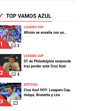
TOP VAMOS AZUL
LEAGUES CUP
Afición se ensaña con un
...
1
2
LEAGUES CUP
DT de Philadelphia sorprende
tras perder ante Cruz Azul
2
3
NOTICIAS
Cruz Azul HOY: Leagues Cup,
Huiqui, Brunetta y Lira
3