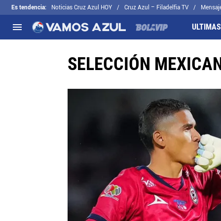
Es tendencia
:
Noticias Cruz Azul HOY
Cruz Azul – Filadelfia TV
Mensaj
ULTIMAS
SELECCIÓN MEXICA
NACIONAL
FUERA DE LA LIGA
LOS OTROS 
Liga MX
Concachampions
Futbol Femen
Apertura 2026
Leagues Cup
Fuerzas Bási
Más noticias
EX Cruz Azul
Cruz Azul Hid
Selección Mexicana