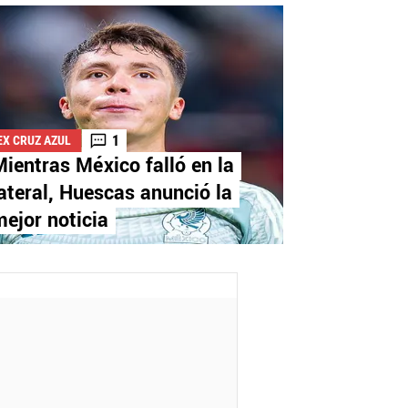
1
EX CRUZ AZUL
ientras México falló en la
ateral, Huescas anunció la
ejor noticia