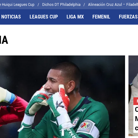
e Huiqui Leagues Cup
Dichos DT Philadelphia
Alineación Cruz Azul – Filadelf
 NOTICIAS
LEAGUES CUP
LIGA MX
FEMENIL
FUERZAS
NA
FRENTES
CELESTES
il
Joel Huiqui
cas
Erik Lira
algo
Charly Rodríguez
C
M