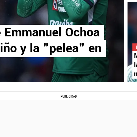
de Emmanuel Ochoa
iño y la "pelea" en
M
l
m