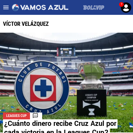
?
Es tendencia
:
Noticias Cruz Azul HOY
Cruz Azul – Filadelfia TV
VÍCTOR VELÁZQUEZ
ULTIMAS NOTICIAS
LEAGUES CUP
LIGA MX
FEMENIL
FUERZAS BÁSICAS
MERCADO DE FICHAJES
LEAGUES CUP
OPINIÓN
¿Cuánto dinero recibe Cruz Azul por
cada victoria en la Leagues Cup?