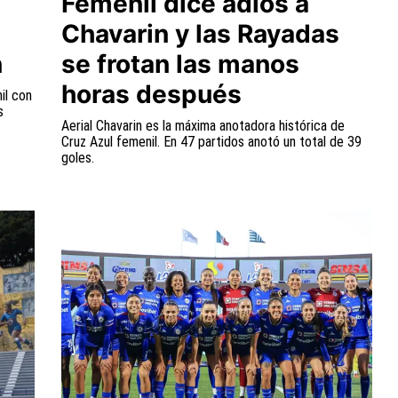
Femenil dice adiós a
Chavarin y las Rayadas
n
se frotan las manos
horas después
il con
s
Aerial Chavarin es la máxima anotadora histórica de
Cruz Azul femenil. En 47 partidos anotó un total de 39
goles.