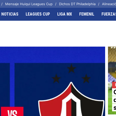
Mensaje Huiqui Leagues Cup
Dichos DT Philadelphia
Alineació
 NOTICIAS
LEAGUES CUP
LIGA MX
FEMENIL
FUERZA
OTROS FRENTES
CELESTES
ol Femenil
Joel Huiqui
zas Básicas
Erik Lira
 Azul Hidalgo
Charly Rodríguez