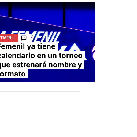
FEMENIL
Femenil ya tiene
calendario en un torneo
que estrenará nombre y
formato