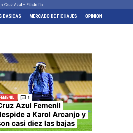
n Cruz Azul – Filadelfia
S BÁSICAS
MERCADO DE FICHAJES
OPINIÓN
1
FEMENIL
Cruz Azul Femenil
despide a Karol Arcanjo y
son casi diez las bajas