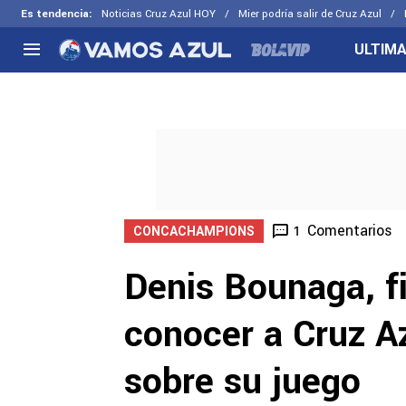
Es tendencia
:
Noticias Cruz Azul HOY
Mier podría salir de Cruz Azul
ULTIMA
NACIONAL
FUERA DE LA LIGA
LOS OTR
Liga MX
Concachampions
Futbol F
Apertura 2026
Leagues Cup
Fuerzas 
Más noticias
EX Cruz Azul
Cruz Azul
Selección Mexicana
Comentarios
1
CONCACHAMPIONS
Denis Bounaga, f
conocer a Cruz Az
sobre su juego