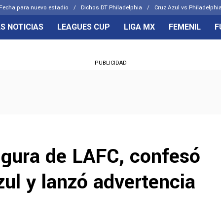
Fecha para nuevo estadio
Dichos DT Philadelphia
Cruz Azul vs Philadelphia
S NOTICIAS
LEAGUES CUP
LIGA MX
FEMENIL
F
OS FRENTES
CELESTES
PUBLICIDAD
emenil
Joel Huiqui
Básicas
Erik Lira
 Hidalgo
Charly Rodríguez
igura de LAFC, confesó
ul y lanzó advertencia