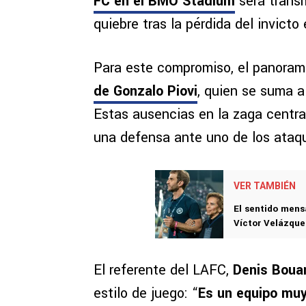
FC en el BMO Stadium
será trans
quiebre tras la pérdida del invicto
Para este compromiso, el panorama
de Gonzalo Piovi
, quien se suma a
Estas ausencias en la zaga centra
una defensa ante uno de los ataq
VER TAMBIÉN
El sentido mens
Víctor Velázque
El referente del LAFC,
Denis Boua
estilo de juego: “
Es un equipo muy