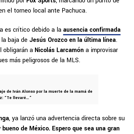
mitido por
Fox Sports
, marcando un punto de
 en el torneo local ante Pachuca.
 es crítico debido a la
ausencia confirmada
 la baja de
Jesús Orozco en la última línea
.
l obligarán a
Nicolás Larcamón
a improvisar
ues más peligrosos de la MLS.
aje de Iván Alonso por la muerte de la mamá de
z: “Te llevaré…”
nga
, ya lanzó una advertencia directa sobre su
 bueno de México. Espero que sea una gran