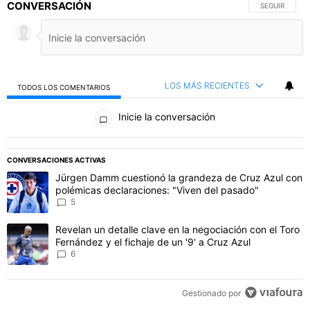
CONVERSACIÓN
SIGA ESTA C
SEGUIR
LOS MÁS RECIENTES
TODOS LOS COMENTARIOS
Todos los comentarios
Inicie la conversación
PUBLICIDAD
CONVERSACIONES ACTIVAS
Este listado muestra los artículos con más comentarios en los último
Un artículo de tendencia con el título "Jürgen Damm cuestionó la 
Jürgen Damm cuestionó la grandeza de Cruz Azul con
polémicas declaraciones: "Viven del pasado"
5
Un artículo de tendencia con el título "Revelan un detalle clave en 
Revelan un detalle clave en la negociación con el Toro
Fernández y el fichaje de un '9' a Cruz Azul