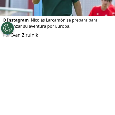
©
Instagram
Nicolás Larcamón se prepara para
comenzar su aventura por Europa.
Por
Ivan Zirulnik
Síguenos en Google
Cruz Azul vive días de estabilidad y ambición,
con la mira puesta en seguir sumando títulos
tras haber vuelto a la cima del futbol