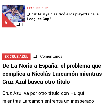
LEAGUES CUP
Huiqui reveló novedades de Rotondi y del
futuro de Lira en Cruz Azul
4
LEAGUES CUP
¿Cruz Azul ya clasificó a los playoffs de la
Leagues Cup?
5
1
Comentarios
EX CRUZ AZUL
De La Noria a España: el problema que
complica a Nicolás Larcamón mientras
Cruz Azul busca otro título