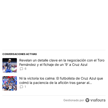
PUBLICIDAD
CONVERSACIONES ACTIVAS
Este listado muestra los artículos con más comentarios en los último
Un artículo de tendencia con el título "Revelan un detalle clave en 
Revelan un detalle clave en la negociación con el Toro
Fernández y el fichaje de un '9' a Cruz Azul
6
Un artículo de tendencia con el título "Ni la victoria los calma: El 
Ni la victoria los calma: El futbolista de Cruz Azul que
colmó la paciencia de la afición tras ganar al
Philadelphia
1
Gestionado por