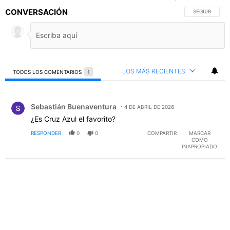
CONVERSACIÓN
SIGA ESTA C
SEGUIR
LOS MÁS RECIENTES
TODOS LOS COMENTARIOS
1
Todos los comentarios
Comentario de Sebastián Buenaventura.
Sebastián Buenaventura
4 DE ABRIL DE 2026
¿Es Cruz Azul el favorito?
RESPONDER
0
0
COMPARTIR
MARCAR
COMO
INAPROPIADO