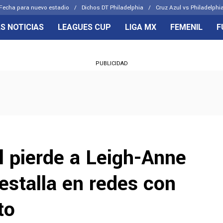
Fecha para nuevo estadio
Dichos DT Philadelphia
Cruz Azul vs Philadelphia
S NOTICIAS
LEAGUES CUP
LIGA MX
FEMENIL
F
OS FRENTES
CELESTES
PUBLICIDAD
emenil
Joel Huiqui
Básicas
Erik Lira
 Hidalgo
Charly Rodríguez
l pierde a Leigh-Anne
 estalla en redes con
to