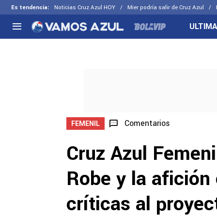
Es tendencia
:
Noticias Cruz Azul HOY
Mier podría salir de Cruz Azul
ULTIMA
NACIONAL
FUERA DE LA LIGA
LOS OTR
Liga MX
Concachampions
Futbol F
Apertura 2026
Leagues Cup
Fuerzas 
Más noticias
EX Cruz Azul
Cruz Azul
Selección Mexicana
Comentarios
FEMENIL
Cruz Azul Femeni
Robe y la afición
críticas al proyec