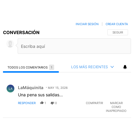
INICIAR SESIÓN
|
CREAR CUENTA
CONVERSACIÓN
SIGA ESTA C
SEGUIR
LOS MÁS RECIENTES
TODOS LOS COMENTARIOS
1
Todos los comentarios
Comentario de LaMáquinita.
LaMáquinita
MAY 15, 2026
LA
Una pena sus salidas...
RESPONDER
1
0
COMPARTIR
MARCAR
COMO
INAPROPIADO