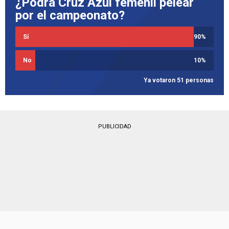
¿Podrá Cruz Azul femenil pelear
por el campeonato?
Sí
90
%
No
10
%
Ya votaron 51 personas
PUBLICIDAD