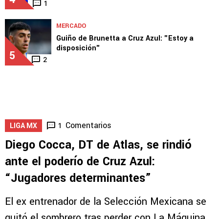
MERCADO
Novedades sobre la salida de Erik Lira de
Cruz Azul
4
1
MERCADO
Guiño de Brunetta a Cruz Azul: "Estoy a
disposición"
5
2
Comentarios
1
LIGA MX
Diego Cocca, DT de Atlas, se rindió
ante el poderío de Cruz Azul: