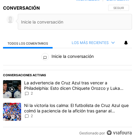
CONVERSACIÓN
SIGA ESTA C
SEGUIR
LOS MÁS RECIENTES
TODOS LOS COMENTARIOS
Todos los comentarios
Inicie la conversación
PUBLICIDAD
CONVERSACIONES ACTIVAS
Este listado muestra los artículos con más comentarios en los último
Un artículo de tendencia con el título "La advertencia de Cruz Azu
La advertencia de Cruz Azul tras vencer a
Philadelphia: Esto dicen Chiquete Orozco y Luka
Romero
2
Un artículo de tendencia con el título "Ni la victoria los calma: El 
Ni la victoria los calma: El futbolista de Cruz Azul que