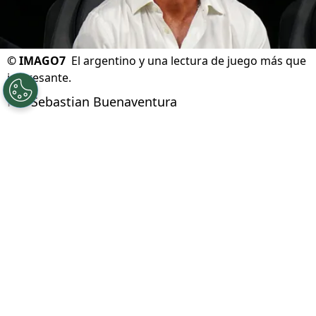
©
IMAGO7
El argentino y una lectura de juego más que
interesante.
Por
Sebastian Buenaventura
Síguenos en Google
Otro paso clave de este
Cruz Azul en el
Clausura 2026, quien acaba de eliminar al
Atlas
y acceder a las semifinales del