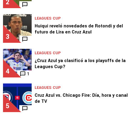
LEAGUES CUP
El gol de José Paradela para el segundo
ante NYC
2
LEAGUES CUP
Huiqui reveló novedades de Rotondi y del
futuro de Lira en Cruz Azul
3
LEAGUES CUP
¿Cruz Azul ya clasificó a los playoffs de la
Leagues Cup?
4
1
LEAGUES CUP
Cruz Azul vs. Chicago Fire: Día, hora y canal
de TV
5