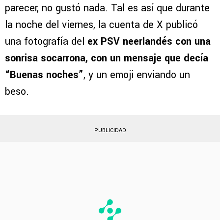
Varias fuentes
se hicieron eco de este rumor
dando todo tipo de información, algo que
parece que le llegó al Rebaño Sagrado y, al
parecer, no gustó nada. Tal es así que durante
la noche del viernes, la cuenta de X publicó
una fotografía del
ex PSV neerlandés con una
sonrisa socarrona, con un mensaje que decía
“Buenas noches”
, y un emoji enviando un
beso.
PUBLICIDAD