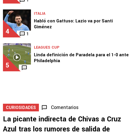
MERCADO
Oficial: Cruz Azul se queda sin el fichaje de
Julián Araujo
3
1
ITALIA
Habló con Gattuso: Lazio va por Santi
Giménez
4
1
LEAGUES CUP
Linda definición de Paradela para el 1-0 ante
Philadelphia
5