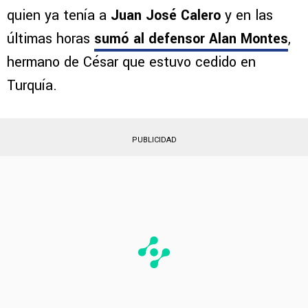
que la
Selección Mexicana
quedara afuera de
la Copa del Mundo 2026, algo que estaba
previsto. Allí es en donde emerge
Cruz Azul
,
quien ya tenía a
Juan José Calero
y en las
últimas horas
sumó al defensor Alan Montes
,
hermano de César que estuvo cedido en
Turquía.
PUBLICIDAD