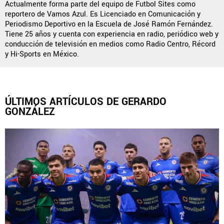
Actualmente forma parte del equipo de Futbol Sites como
reportero de Vamos Azul. Es Licenciado en Comunicación y
Periodismo Deportivo en la Escuela de José Ramón Fernández.
Tiene 25 años y cuenta con experiencia en radio, periódico web y
QUIENES SOMOS
|
STAFF
|
CONTACTO
conducción de televisión en medios como Radio Centro, Récord
y Hi-Sports en México.
Este portal es una sección especial del portal Bolavip.com
con información destinada a los fans del Club.
Esta sección no tiene relación alguna con el Club. Para visitar
el sitio oficial
haz click aquí
ÚLTIMOS ARTÍCULOS DE GERARDO
GONZÁLEZ
Términos y Condiciones
Políticas de Privacidad
Política Editorial
Ad Choices
Vamos Azul, al igual que Futbol Sites, es una
compañía perteneciente a Better Collective. Todos
los derechos reservados.