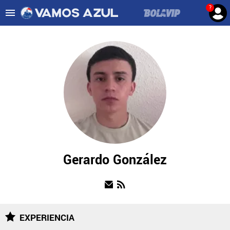
?
Es tendencia
:
Noticias Cruz Azul HOY
Cruz Azul – Filadelfia TV
ULTIMAS NOTICIAS
LEAGUES CUP
LIGA MX
FEMENIL
FUERZAS BÁSICAS
Gerardo González
MERCADO DE FICHAJES
OPINIÓN
EXPERIENCIA