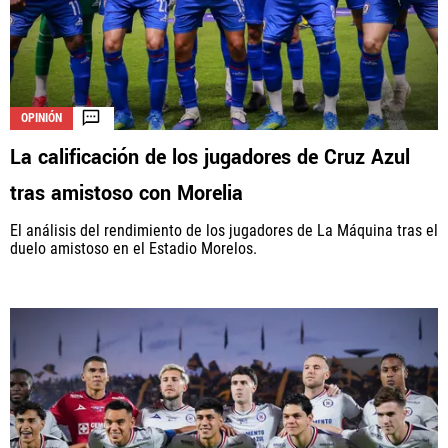
La aceptación de una de las ofertas presentadas en esta página
puede dar lugar a un pago a
Vamos Azul
. Este pago puede influir en
OPINIÓN
cómo y dónde aparecen los operadores de juego en la página y en el
orden en que aparecen, pero no influye en nuestras evaluaciones.
La calificación de los jugadores de Cruz Azul
tras amistoso con Morelia
El análisis del rendimiento de los jugadores de La Máquina tras el
duelo amistoso en el Estadio Morelos.