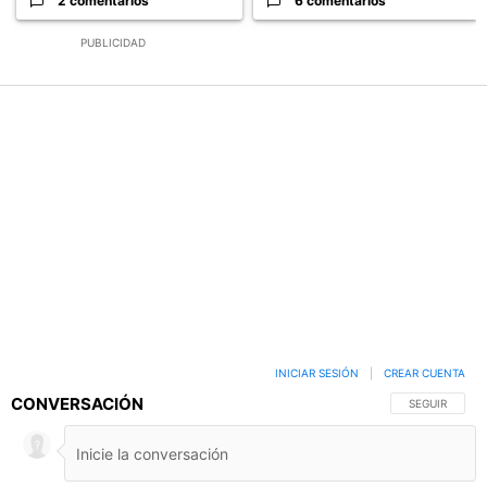
2 comentarios
6 comentarios
PUBLICIDAD
INICIAR SESIÓN
|
CREAR CUENTA
CONVERSACIÓN
SIGA ESTA C
SEGUIR