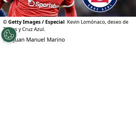
©
Getty Images / Especial
Kevin Lomónaco, deseo de
Tigres y Cruz Azul.
Por
Juan Manuel Marino
Síguenos en Google
Cruz Azul tiene entre sus principales
prioridades del
mercado de fichajes
de verano,
la incorporación de un defensa central. Con las
posibles bajas de Gonzalo Piovi o Willer Ditta,
La Máquina va en busca de un zaguero
. Y
cuando muchos cañones apuntaban a César