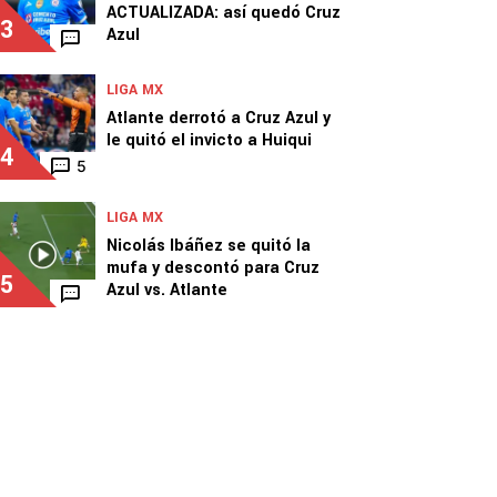
ACTUALIZADA: así quedó Cruz
3
Azul
LIGA MX
Atlante derrotó a Cruz Azul y
le quitó el invicto a Huiqui
4
5
LIGA MX
Nicolás Ibáñez se quitó la
mufa y descontó para Cruz
5
Azul vs. Atlante