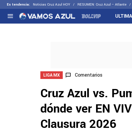
Es tendencia
:
Noticias Cruz Azul HOY
RESUMEN: Cruz Azul – Atlante
ULTIMA
NACIONAL
FUERA DE LA LIGA
LOS OTR
Liga MX
Concachampions
Futbol F
Apertura 2026
Leagues Cup
Fuerzas 
Más noticias
EX Cruz Azul
Cruz Azul
Selección Mexicana
Comentarios
LIGA MX
Cruz Azul vs. P
dónde ver EN VIVO
Clausura 2026