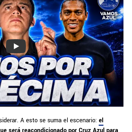
Play
siderar. A esto se suma el escenario:
el
que será reacondicionado
por Cruz Azul para