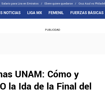
Salario para Lira en Emiratos
Ebere quiere quedarse
Cruz Azul vs Philade
S NOTICIAS
LIGA MX
FEMENIL
FUERZAS BÁSICAS
OS FRENTES
CELESTES
PUBLICIDAD
emenil
Joel Huiqui
Básicas
Erik Lira
 Hidalgo
Charly Rodríguez
umas UNAM: Cómo y
 la Ida de la Final del