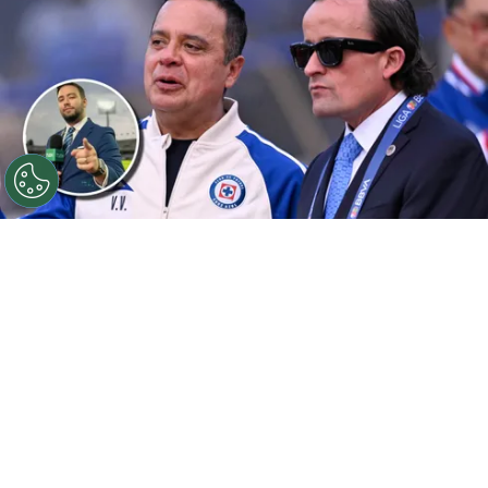
©
IMAGO7 7 Edición
El Ingeniero pretende seguir
sumando éxitos en su mandato.
Por
Sebastian Buenaventura
Síguenos en Google
Cruz Azul recibirá al Atlante por la jornada 3