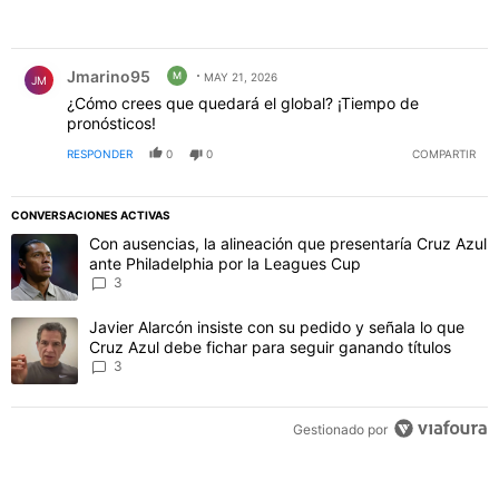
Comentario de Jmarino95.
Jmarino95
M
MAY 21, 2026
JM
¿Cómo crees que quedará el global? ¡Tiempo de
pronósticos!
RESPONDER
0
0
COMPARTIR
CONVERSACIONES ACTIVAS
Este listado muestra los artículos con más comentarios en los último
Un artículo de tendencia con el título "Con ausencias, la alineaci
Con ausencias, la alineación que presentaría Cruz Azul
ante Philadelphia por la Leagues Cup
3
Un artículo de tendencia con el título "Javier Alarcón insiste con 
Javier Alarcón insiste con su pedido y señala lo que
Cruz Azul debe fichar para seguir ganando títulos
3
Gestionado por