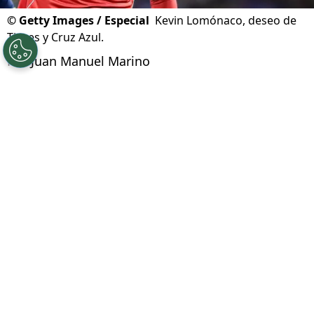
©
Getty Images / Especial
Kevin Lomónaco, deseo de
Tigres y Cruz Azul.
Por
Juan Manuel Marino
Síguenos en Google
Cruz Azul tiene entre sus principales
prioridades del
mercado de fichajes
de verano,
la incorporación de un defensa central. Con las
posibles bajas de Gonzalo Piovi o Willer Ditta,
La Máquina va en busca de un zaguero
. Y
cuando muchos cañones apuntaban a César
Montes,
en las últimas horas surgió con