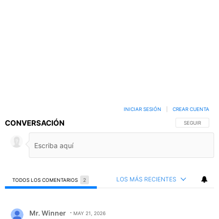
INICIAR SESIÓN
|
CREAR CUENTA
CONVERSACIÓN
SIGA ESTA C
SEGUIR
LOS MÁS RECIENTES
TODOS LOS COMENTARIOS
2
Todos los comentarios
Comentario de Mr. Winner.
Mr. Winner
MAY 21, 2026