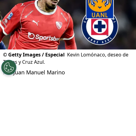
©
Getty Images / Especial
Kevin Lomónaco, deseo de
Tigres y Cruz Azul.
Por
Juan Manuel Marino
Síguenos en Google
Cruz Azul tiene entre sus principales
prioridades del
mercado de fichajes
de verano,
la incorporación de un defensa central. Con las