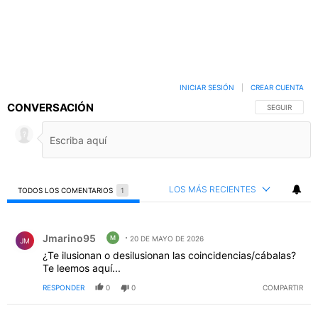
INICIAR SESIÓN
|
CREAR CUENTA
CONVERSACIÓN
SIGA ESTA C
SEGUIR
LOS MÁS RECIENTES
TODOS LOS COMENTARIOS
1
Todos los comentarios
Comentario de Jmarino95.
Jmarino95
M
20 DE MAYO DE 2026
JM
¿Te ilusionan o desilusionan las coincidencias/cábalas?
Te leemos aquí...
RESPONDER
0
0
COMPARTIR