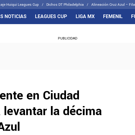
aje Huiqui Leagues Cup
Dichos DT Philadelphia
Alineación Cruz Azul – Fila
S NOTICIAS
LEAGUES CUP
LIGA MX
FEMENIL
F
OS FRENTES
CELESTES
PUBLICIDAD
emenil
Joel Huiqui
Básicas
Erik Lira
 Hidalgo
Charly Rodríguez
esente en Ciudad
a levantar la décima
Azul