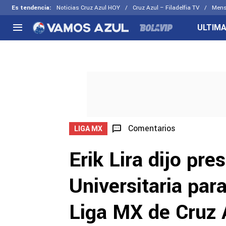
Es tendencia
:
Noticias Cruz Azul HOY
Cruz Azul – Filadelfia TV
Mens
ULTIMA
NACIONAL
FUERA DE LA LIGA
LOS OTR
Liga MX
Concachampions
Futbol F
Apertura 2026
Leagues Cup
Fuerzas 
Más noticias
EX Cruz Azul
Cruz Azul
Selección Mexicana
Comentarios
LIGA MX
Erik Lira dijo pr
Universitaria par
Liga MX de Cruz 