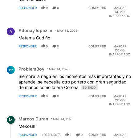
RESPONDER
0
0
COMPARTIR
MARCAR
COMO
INAPROPIADO
Comentario de Adonay lopez m.
Adonay lopez m
MAY 14, 2026
Metan a Gudiño
RESPONDER
0
0
COMPARTIR
MARCAR
COMO
INAPROPIADO
Comentario de ProblemBoy.
ProblemBoy
MAY 14, 2026
PR
Siempre la riega en los momentos más importantes y no
aprende, se necesita otro portero con gran seguridad
de manos como lo era Corona
EDITADO
RESPONDER
0
0
COMPARTIR
MARCAR
COMO
INAPROPIADO
Comentario de Marcos Duran.
Marcos Duran
MAY 14, 2026
Mekos!!!!
RESPONDER
1
RESPUESTA
1
0
COMPARTIR
MARCAR