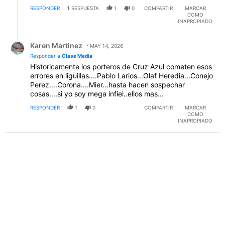
RESPONDER
1
RESPUESTA
1
0
COMPARTIR
MARCAR
COMO
INAPROPIADO
Respuesta de Karen Martinez.
Karen Martinez
MAY 14, 2026
Responder a
Clase Media
Historicamente los porteros de Cruz Azul cometen esos
errores en liguillas....Pablo Larios...Olaf Heredia...Conejo
Perez....Corona....Mier...hasta hacen sospechar
cosas....si yo soy mega infiel..ellos mas...
RESPONDER
1
0
COMPARTIR
MARCAR
COMO
INAPROPIADO
PUBLICIDAD