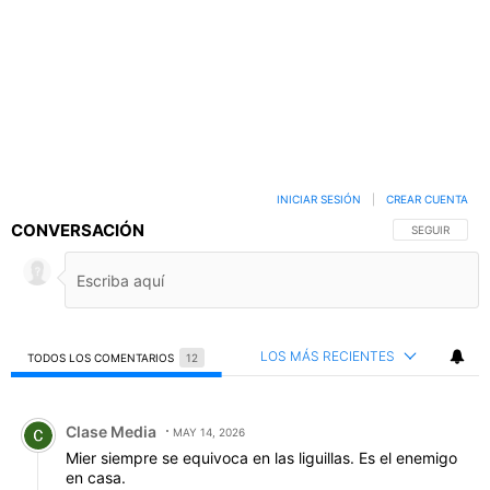
INICIAR SESIÓN
|
CREAR CUENTA
CONVERSACIÓN
SIGA ESTA C
SEGUIR
LOS MÁS RECIENTES
TODOS LOS COMENTARIOS
12
Todos los comentarios
Comentario de Clase Media.
Clase Media
MAY 14, 2026
Mier siempre se equivoca en las liguillas. Es el enemigo
en casa.