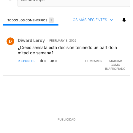
LOS MÁS RECIENTES
TODOS LOS COMENTARIOS
1
Todos los comentarios
Comentario de Diward Leroy.
Diward Leroy
FEBRUARY 8, 2026
¿Crees sensata esta decisión teniendo un partido a
mitad de semana?
RESPONDER
0
0
COMPARTIR
MARCAR
COMO
INAPROPIADO
PUBLICIDAD